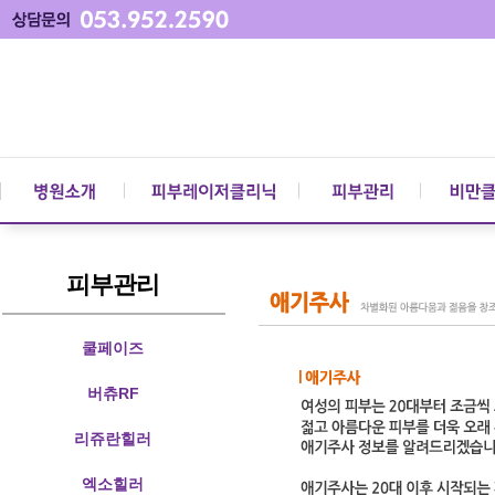
피부관리
쿨페이즈
버츄RF
리쥬란힐러
엑소힐러