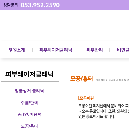
피부레이저클래닉
얼굴상처 클리닉
주름/탄력
V라인/이중턱
모공/흉터