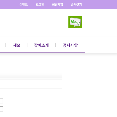
｜
｜
｜