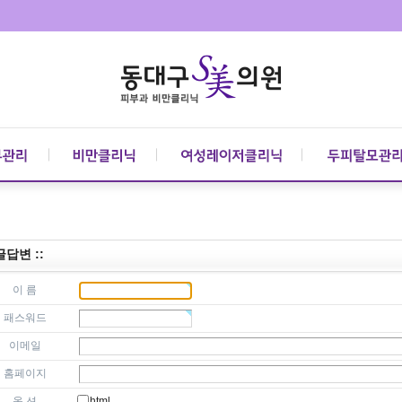
 글답변 ::
이 름
패스워드
이메일
홈페이지
옵 션
html