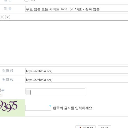
제 목
링크 #1
링크 #2
첨부
왼쪽의 글자를 입력하세요.