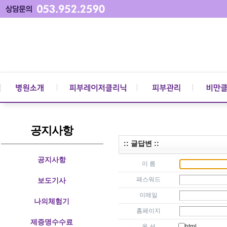
공지사항
:: 글답변 ::
공지사항
이 름
패스워드
보도기사
이메일
나의체험기
홈페이지
제증명수수료
옵 션
html