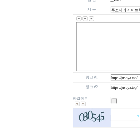
제 목
링크 #1
링크 #2
파일첨부