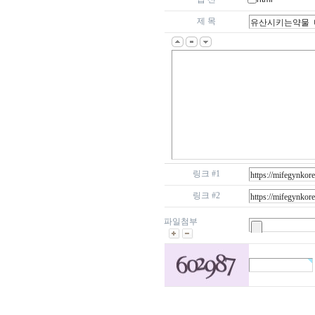
제 목
링크 #1
링크 #2
파일첨부