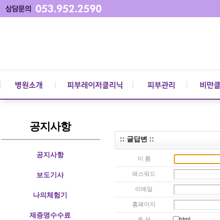
공지사항
:: 글답변 ::
공지사항
이 름
패스워드
보도기사
이메일
나의체험기
홈페이지
제증명수수료
옵 션
html