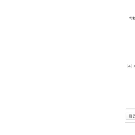
백현
q
l
d
k
r
m
f
k
t
k
d
l
x
m
q
l
d
k
a
o
r
t
m
T
l
­
d