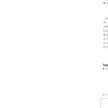
우 
al
매
mif
장
출
프진
프
국
Tag
#
비