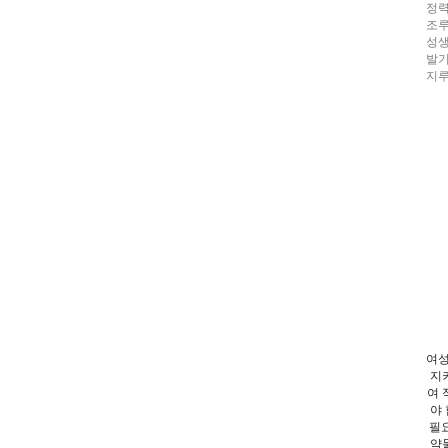
정력
조루
성생
발기
지
여성
지
여 
야
필요
약