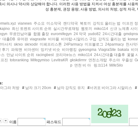
즉시 의사나 약사와 상담해야 합니다. 이러한 사용 방법을 지켜서 여성 흥분제를 사용하
성 흥분제, 권장 용량, 사용 방법, 의사의 처방, 성적 자극,
vmwls.xyz
vianews
주소요
미소약국
캔디약국
북토끼
강직도 올리는 법
미프진 
kajino
최신 토렌트 사이트 순위
실시간무료채팅
웹토끼
miko114
신규 노제휴 사
egyn
무료만남어플
합몸 출장
euromifegyn
24 약국
yudo82
24시간대출
gmdqns
샵
대출DB
유머판
viagrasite
비아몰
비아탑-시알리스 구입
강직도 올리는 법
korea
장마사지
skrxo
skrxodir
미페프리스톤
24Parmacy
미프블로그
24parmacy
천사약
 후기
파워맨
비아센터
밍키넷 비슷
비아랭킹
gyeongma
ViagraSite
bakala
비아
뉴스
만남 사이트 순위
racingbest
코리아e뉴스
miko114
24시간대출 대출후
꽃물 
미프진
totoranking
Mifegymiso
LevitraKR
gkskdirrnr
연천소개탑
주소야
우즐성
G
p
연천 비 아
링크114
MifeSilo
s:
아그라 처방
#
남자 크기 20cm
#
남자 강직도 유지
#
서귀포 비아그라 시알리스
#
이름
패스워드