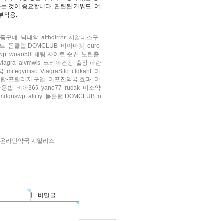
는 것이 중요합니다. 관련된 키워드: 여
 부작용.
정품구매
낙태약
althdirrnr
시알리스구
이트
돔클럽 DOMCLUB
비아마켓
euro
wp
woao50
채팅 사이트 순위
노란출
viagra
alvmwls
코리아건강
출장 파란
국
mifegymiso
ViagraSilo
qldkahf
미
탑-프릴리지 구입
미프진약국 효과
미
사용법
비아365
yano77
rudak
미소약
mdqnswp
allmy
돔클럽 DOMCLUB.to
온라인약국 시알리스
비밀글