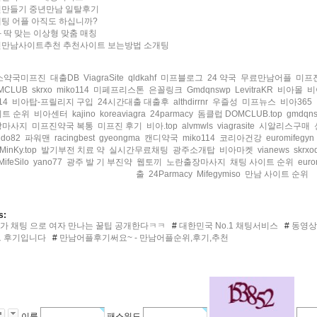
만들기 중년만남 일탈후기
팅 어플 아직도 하십니까?
 딱 맞는 이상형 맞춤 매칭
만남사이트추천 추천사이트 보는방법 소개팅
소약국미프진
대출DB
ViagraSite
qldkahf
미프블로그
24 약국
무료만남어플
미프
MCLUB
skrxo
miko114
미페프리스톤
은꼴링크
Gmdqnswp
LevitraKR
비아몰
비
14
비아탑-프릴리지 구입
24시간대출 대출후
althdirrnr
우즐성
미프뉴스
비아365
트 순위
비아센터
kajino
koreaviagra
24parmacy
돔클럽 DOMCLUB.top
gmdqn
장마사지
미프진약국 복통
미프진 후기
비아.top
alvmwls
viagrasite
시알리스구매
udo82
파워맨
racingbest
gyeongma
캔디약국
miko114
코리아건강
euromifegyn
MinKy.top
발기부전 치료 약
실시간무료채팅
광주소개탑
비아마켓
vianews
skrxod
MifeSilo
yano77
광주 발 기 부진약
웹토끼
노란출장마사지
채팅 사이트 순위
euro
출
24Parmacy
Mifegymiso
만남 사이트 순위
s:
가 채팅 으로 여자 만나는 꿀팁 공개한다ㅋㅋ
#
대한민국 No.1 채팅서비스
#
동영상
 후기입니다
#
만남어플후기써요~ - 만남어플순위,후기,추천
이름
패스워드