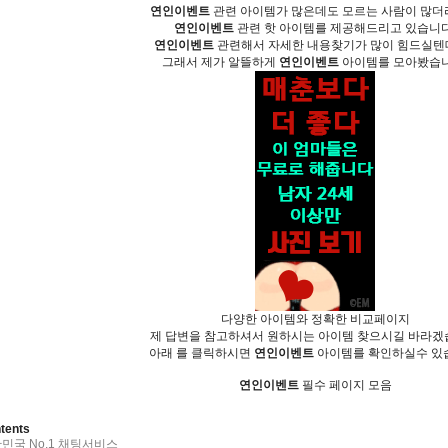
연­인­이­벤­트
관련 아이템가 많은데도 모르는 사람이 많
연­인­이­벤­트
관련 핫 아이템를 제공해드리고 있습니다
연­인­이­벤­트
관련해서 자세한 내용찾기가 많이 힘드실텐
그래서 제가 알뜰하게
연­인­이­벤­트
아이템를 모아봤습니
다양한 아이템와 정확한 비교페이지
제 답변을 참고하셔서 원하시는 아이템 찾으시길 바라
아래 를 클릭하시면
연­인­이­벤­트
아이템를 확인하실수 있
연­인­이­벤­트
필수 페이지 모음
tents
민국 No.1 채팅서비스