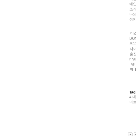
애인
소개
나와
성인
미
DO
크1
사이
출
r
y
넷 
끼
Tag
#
내
이트