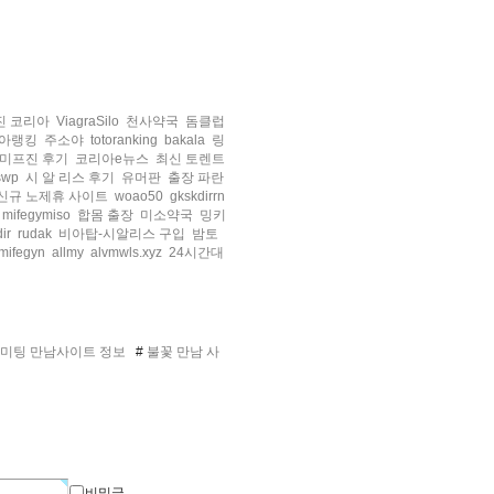
진 코리아
ViagraSilo
천사약국
돔클럽
아랭킹
주소야
totoranking
bakala
링
미프진 후기
코리아e뉴스
최신 토렌트
swp
시 알 리스 후기
유머판
출장 파란
신규 노제휴 사이트
woao50
gkskdirrn
mifegymiso
합몸 출장
미소약국
밍키
ir
rudak
비아탑-시알리스 구입
밤토
mifegyn
allmy
alvmwls.xyz
24시간대
미팅 만남사이트 정보
#
불꽃 만남 사
비밀글