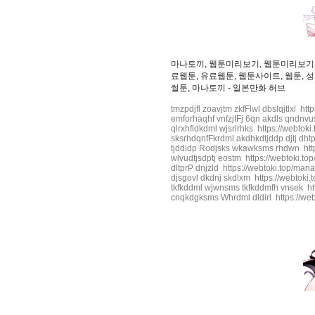
마나토끼, 웹툰미리보기, 웹툰미리보기사
료웹툰, 유료웹툰, 웹툰사이트, 웹툰, 성
썰툰, 마나토끼 - 일본만화 허브
tmzpdjfl zoavjtm zkfFlwl dbslqjtlxl ht
emforhaqhf vnfzjfFj 6qn akdls qndnvu
qlrxhfldkdml wjsrlrhks https://webtok
sksrhdqnfFkrdml akdhkdtjddp djtj dht
tjddidp Rodjsks wkawksms rhdwn http
wlvudtjsdptj eostm https://webtoki.to
dltprP dnjzld https://webtoki.top/man
djsgovl dkdnj skdlxm https://webtoki.
tkfkddml wjwnsms tkfkddmfh vnsek htt
cnqkdgksms Whrdml dldirl https://web