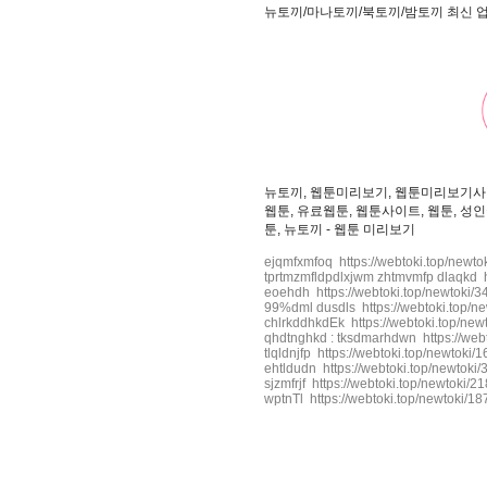
뉴토끼/마나토끼/북토끼/밤토끼 최신 
뉴토끼, 웹툰미리보기, 웹툰미리보기사이
웹툰, 유료웹툰, 웹툰사이트, 웹툰, 성인
툰, 뉴토끼 - 웹툰 미리보기
ejqmfxmfoq https://webtoki.top/newto
tprtmzmfldpdlxjwm zhtmvmfp dlaqkd h
eoehdh https://webtoki.top/newtoki/3
99%dml dusdls https://webtoki.top/n
chlrkddhkdEk https://webtoki.top/new
qhdtnghkd : tksdmarhdwn https://web
tlqldnjfp https://webtoki.top/newtoki/
ehtldudn https://webtoki.top/newtoki
sjzmfrjf https://webtoki.top/newtoki/2
wptnTl https://webtoki.top/newtoki/18