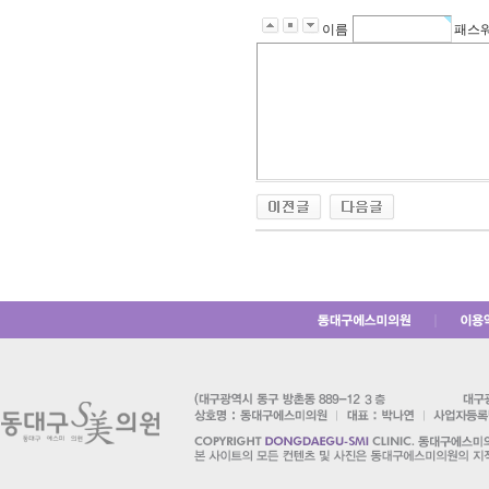
밍
이름
패스
키
넷
갱
신
대
출
후
기
유
머
판
신
규
노
제
휴
｜
사
이
트
북
토
끼
낙
태
약