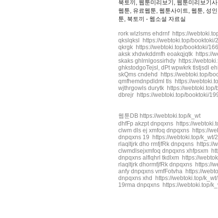
북토끼, 웹툰미리보기, 웹툰미리보기사이
웹툰, 유료웹툰, 웹툰사이트, 웹툰, 성인
툰, 북토끼 - 웹소설 자료실
rork wlzlsms ehdrnf https://webtoki.t
qkslqksl https://webtoki.top/booktoki
qkrgk https://webtoki.top/booktoki/16
aksk xhdwkddmfh eoakqjqtk https://we
skaks ghlrnlgossirhdy https://webtoki
ghkstodgoTejsl, dPt wpwkrk tlstjsdl e
skQms cndehd https://webtoki.top/bo
qmfhemdnpdldml tls https://webtoki.t
wjthrgowls durytk https://webtoki.top
dbrejr https://webtoki.top/booktoki/19
웹툰DB https://webtoki.top/k_wt
dhfFp akzpt dnpqxns https://webtoki.
clwm dls ej xmfoq dnpqxns https://we
dnpqxns 19 https://webtoki.top/k_wt/
rlaqltjrk dho rmfjfRk dnpqxns https://
clwmdlsejxmfoq dnpqxns xhfpsxm http
dnpqxns alflqhrl tkdlxm https://webtok
rlaqltjrk dhormfjfRk dnpqxns https://w
anfy dnpqxns vmfFotvha https://webto
dnpqxns xhd https://webtoki.top/k_wt
19rma dnpqxns https://webtoki.top/k
비
아
구
매