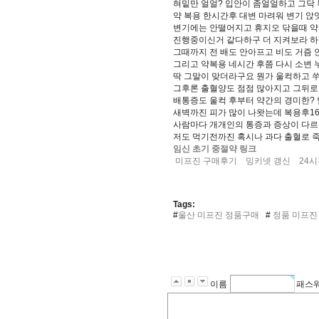
혀밑만 얼얼? 입안이 좀얼얼하고 그닥
약 복용 한시간후 대변 마려워 변기 앉
변기에는 안떨어지고 휴지오 닦을때 약
진행중이신거 같다하구 더 지켜보라 
그때까지 전 배도 안아프고 비도 거즘 
그리고 약복용 네시간 후쯤 다시 소변
딱 그말이 맞더라구요 뭔가 울컥하고 
그후론 출혈양도 점점 많아지고 그뒤
배통증도 울컥 후부터 약간의 경미한?
새벽까진 피가 많이 나왓는데 복용후1
사람마다 개개인의 통증과 증상이 다르
저도 먹기전까진 혹시나 과다 출혈로 
임신 초기 중절약 링크
미프진 구매후기
밍키넷 갱신
24
Tags:
#
울산 미프진 정품구매
#
정품 미프진
이름
패스