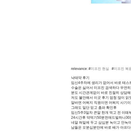
relevance: #
미프진 현실
#
미프진 복
낙태약 후기
임신4주차에 생리가 없어서 바로 테스
수술은 싫어서 미프진 검색하다 우연히
분도 시간관계없이 바로 친절히 상담
저도 불안해서 이곳 후기 엄청 많이 
알바면 어쩌지 직원이면 어쩌지 사기이
그래도 일단 믿고 촘파 확인후
임신5주3일차 큰알 한개 먹고 전 이때
24시간후 약먹기50분전애드빌하나3
네알 혀밑에 두고 삼십분 녹이고 안녹
남들은 오분십분만에 바로 배가 아프다