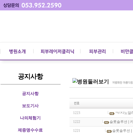
공지사항
공지사항
보도기사
1223
ㅋrㅈi노알
나의체험기
1222
슬롯솔루션 | 
제증명수수료
1221
슬롯솔루션 |