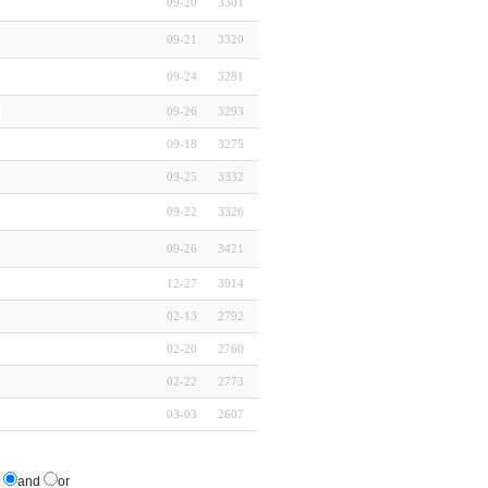
09-20
3301
09-21
3320
09-24
3281
09-26
3293
09-18
3275
09-25
3332
09-22
3326
09-26
3421
12-27
3014
02-13
2792
02-20
2760
02-22
2773
03-03
2607
and
or