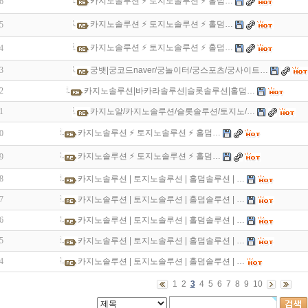
카지노솔루션 ⚡️ 토지노솔루션 ⚡️ 홀덤…
6
카지노솔루션 ⚡️ 토지노솔루션 ⚡️ 홀덤…
5
카지노솔루션 ⚡️ 토지노솔루션 ⚡️ 홀덤…
4
3
궁뱃|궁코드naver/궁놀이터/궁스포츠/궁사이트…
2
카지노솔루션|바카라솔루션|슬롯솔루션|홀덤…
1
카지노알/카지노솔루션/슬롯솔루션/토지노/…
카지노솔루션 ⚡️ 토지노솔루션 ⚡️ 홀덤…
0
카지노솔루션 ⚡️ 토지노솔루션 ⚡️ 홀덤…
9
8
카지노솔루션 | 토지노솔루션 | 홀덤솔루션 | …
7
카지노솔루션 | 토지노솔루션 | 홀덤솔루션 | …
6
카지노솔루션 | 토지노솔루션 | 홀덤솔루션 | …
5
카지노솔루션 | 토지노솔루션 | 홀덤솔루션 | …
4
카지노솔루션 | 토지노솔루션 | 홀덤솔루션 | …
1
2
3
4
5
6
7
8
9
10