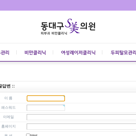
 글답변 ::
이 름
패스워드
이메일
홈페이지
옵 션
html