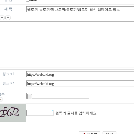
제 목
링크 #1
링크 #2
첨부
왼쪽의 글자를 입력하세요.