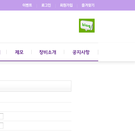
｜
｜
｜