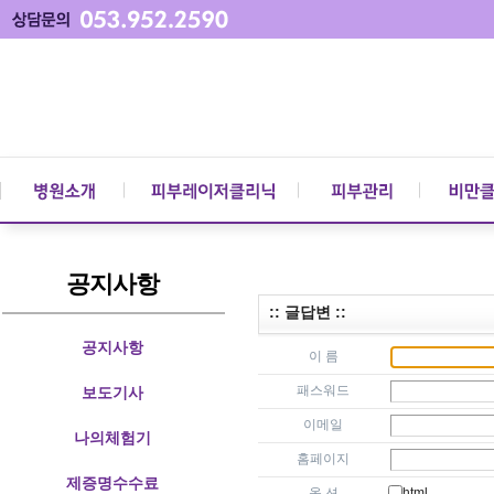
공지사항
:: 글답변 ::
공지사항
이 름
패스워드
보도기사
이메일
나의체험기
홈페이지
제증명수수료
옵 션
html