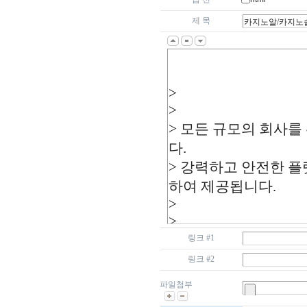
제 목
링크 #1
링크 #2
파일첨부