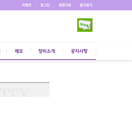
｜
｜
｜