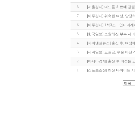
8
[서울경제] 여드름 치료에 광필
7
[아주경제] 위축된 여성, 당당
6
[아주경제] 1석3조…인티마레
5
[한국일보] 소원해진 부부 사
4
[파이낸셜뉴스] 출산 후, 여성
3
[세계일보] 요실금, 수술 아닌
2
[아시아경제] 출산 후 여성들 
1
[스포츠조선] 최신 다이어트 