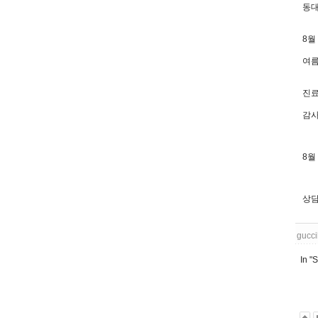
동대
8월
여름
진료
감사
8월 
상담 
gucci
In "