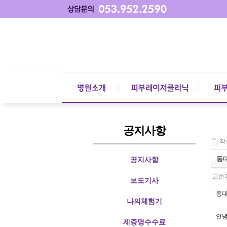
공지사항
작성
동
공지사항
글쓴이
보도기사
동대
나의체험기
안녕
제증명수수료