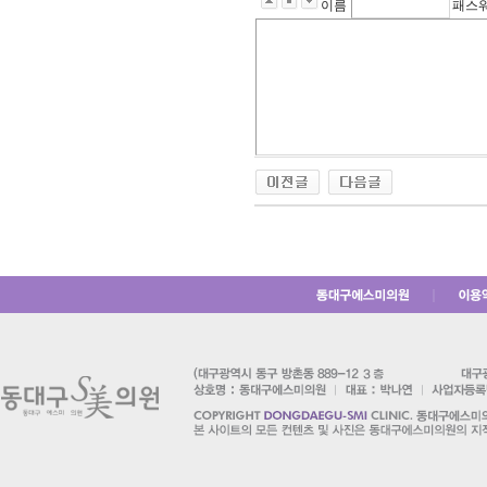
이름
패스
｜