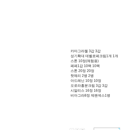
카마그라젤 3갑 3갑
성기확대 데벨로페크림1개 1개
스톤 10정(체험용)
페페1갑 10팩 10팩
스톤 20정 20정
핫체리 2병 2병
아드레닌 10정 10정
오로라흥분크림 3갑 3갑
시알리스 16정 16정
비아그라8정 제팬섹스1병