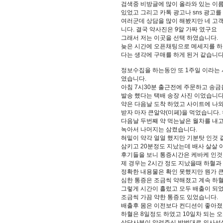
검색중 비방글에 많이 올라와 있는 이
있었고 그리고 카톡 광고나 sns 광고
여러군데 상담을 많이 해봤지만 네 고
니다. 결국 약사진은 9알 가짜 였구요
그래서 저는 이곳을 선택 하였습니다.
늦은 시간에 오픈채팅으로 메세지를 하
다는 생각에 구매를 하게 된거 같습니다
정보수집을 하는동안 또 1주일 이라는 
였습니다.
아침 7시30분 출근전에 주문하고 송
발송 했다는 택배 송장 사진 이었습니다
약은 다음날 도착 하였고 사이트에 나와
받자 마자 큰알약(미페)을 먹었습니다.
다음날 두번째 약 먹는날은 월차를 내고
녹아서 나머지는 삼켰습니다.
혀밑이 약각 얼얼 했지만 기분탓 인것 
삼키고 20분정도 지났는데 배사 살살 
후기들을 보니 통증시간은 케바케 인것
제 경우는 2시간 정도 지났을때 하혈
정확한 내용물은 확인 못했지만 뭔가 큰
심한 통증은 조금씩 약해졌고 계속 하
그렇게 시간이 흘렀고 모두 배출이 되
조금씩 가끔 약한 통증도 있었습니다.
배출후 몸은 이전보다 컨디션이 좋아졌
하혈은 8일정도 하였고 10일차 되는 
상담사분이 알려주신 방법대로 의사선생