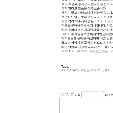
셨고 초음파 결과 안타깝지만 유산이 
하지 말라고 말씀을 해주셨습니다.
영양제 맞고 가라고해서 영양제 맞고 
누구에게 말도 못하고 혼자서 모든것을
시고 격려 해주시니 많은 의지가 되었
제품을 구매해주셔서 감사합니다. 라고
에서 우러나오는 감사인사를 제가 하게
그래서 후기들을보면 마지막엔 감사합니
여러분들도 선택을 하셨다면 빠른 실행
끝으로 상담사 분들께 진심으로 감사하
빠른 답변과 친절한 격려에 큰 도움이 
miko114
viame2
무료만남어플
v
Tags:
#
낙태약구매
#
임신1주차 테스트기
이름
패스