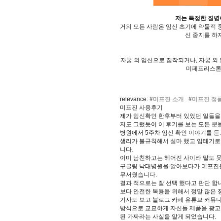
저는 특정한 질병
거의 모든 사람은 임신 초기에 약물적 
신 중지를 하
자궁 외 임신으로 짐작되거나, 자궁 외
미페프리스톤
relevance: #
미프진 소개
#
미프진 정품
미프진 사용후기
제가 임신확인 한후부터 있었던 일들을
저도 그랬듯이 이 후기를 보는 모든 
병원에서 5주차 임신 확인 이야기를 듣
생리가 불규칙해서 설마 했고 임테기로
니다.
이미 남친하고는 헤어진 사이라 말도 못
구글링 낙태병원을 알아보다가 미프진을
무서웠습니다.
결과 적으로는 잘 선택 했다고 판단 합
보다 안전한 복용을 위해서 정말 많은
기사도 보고 블로그 카페 유튜브 커뮤
방식으로 교묘하게 자신들 제품을 광고 
된 가짜라는 사실을 알게 되었습니다.