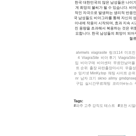
한국 대한민국의 많은 남성들은 나이가
게 희망의 불씨가 될 수 있습니다. 
적인 자극으로 발생하는 생리적 반응인
국 남성들도 비아그라를 통해 자신의 성
이내에 작용이 시작되며, 효과 지속 시
진 용량을 초과해서 복용하는 것은 위험
요합니다. 한국 남성들의 희망이 되어
혈류
alvmwls
viagrasite
링크114
미프진
4
ViagraSite
비아 후기
ViagraSilo
입
비아구매
비아센터
무료만남어플
트 순위
출장 파란출장마사지
우즐
p
밍키넷 MinKy.top
채팅 사이트 순위
nr
남자 크기
skrxo
allmy
gmdqnsw
구입
실시간무료채팅
코리아e뉴스
Tags:
#
파주 고추 강직도 테스트
#
포천 시알