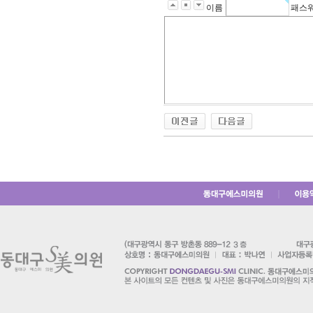
이름
패스
｜